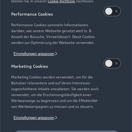
können Sie in unserer
Cookie Richtlinie
nachlesen.
Kaufen & leasen
Alle Modelle
Performance Cookies
Modelle vergleichen
Service & Zubehör
Performance Cookies sammeln Informationen
Neuwagensuche
darüber, wie unsere Webseite genutzt wird (z. B.
Elektromodelle
Anzahl der Besuche, Verweildauer). Diese Cookies
Gebrauchtwagensuche
Support
werden zur Optimierung der Webseite verwendet.
Saisonale Angebote
Plug-in-Hybride
Gebrauchtwagen
Einstellungen anpassen
Audi Services
Über Audi
Kundenservice
Finanzierung
Marketing Cookies
Garantie
Händlersuche
Aktionen & Angebote
Unternehmen
Marketing Cookies werden verwendet, um für die
Audi digital services
Benutzer relevantere und auf deren Interessen
Audi Code
Geschäftskunden
Karriere
zugeschnittene Inhalte anzubieten. Sie werden auch
myAudi
verwendet, um die Erscheinungshäufigkeit einer
Häufige Fragen (FAQ)
Investor Relations
Werbeanzeige zu begrenzen und um die Effektivität
© 2026 AUDI AG. Alle Rechte vorbehalten
von Werbekampagnen zu messen und zu steuern.
Audi Online Beratung
Presse & Media Center
Impressum
Rechtliches
Hinweisgebersystem
Einstellungen anpassen
Online-Terminvereinbarung
Datenschutz
Datenschutzinformation
Cookie-Einstellungen
Servicekontakt