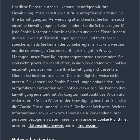
07321 918910
Um diese Dienste nutzen zu können, benötigen wir Ihre
Einwilligung. Mit einem Klick auf "Alle akzeptieren" erteilen Sie
Ihre Einwilligung zur Verwendung aller Dienste. Sie können auch
audi-heidenheim@marnet.de
einzelne Einwilligungen erteilen, indem Sie die Schieberegler für
jede Cookie-Kategorie einzeln anklicken und diese Einstellungen
Kontaktdaten herunterladen
durch Klicken auf "Einstellungen speichern und fortfahren"
speichern. Falls Sie keinen der Schieberegler anklicken, werden
nur die notwendigen Cookies (z. B. der Ensighten Privacy
Manager, unser Einwilligungsmanagementtool) verwendet. Sie
sind nicht gesetzlich verpflichtet, in die Verwendung von Cookies
Öffnungszeiten
einzuwilligen, aber wenn Sie Ihre Einwilligung nicht erteilen,
können Sie bestimmte unserer Dienste möglicherweise nicht
nutzen. Sie können Ihre Cookie-Einstellungen anhand der unten
aufgeführten Kategorien von Cookies verwalten. Sie können Ihre
Verkauf
Einwilligung jederzeit mit Wirkung zum Zeitpunkt des Widerrufs
Geschlossen
,
öffnet am
Montag 08:00
widerrufen. Für den Widerruf der Einwilligung beachten Sie bitte
die "Cookie-Einstellungen" in der Fußzeile der Webseite. Weitere
Informationen sowie konkrete Hinweise zur Verwendung Ihrer
Service
personenbezogenen Daten finden Sie in unserer
Cookie Richtlinie
,
Geschlossen
,
öffnet am
Montag 07:00
unserem
Datenschutzhinweis
und im
Impressum
.
Notwendige Cookies