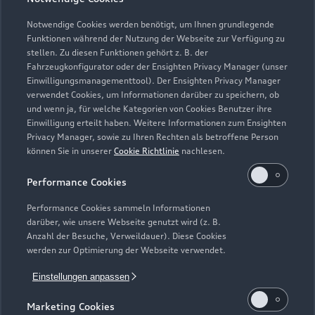
Teile- & Zubehörverkauf
Geschlossen
,
öffnet am
Montag 07:00
Notwendige Cookies werden benötigt, um Ihnen grundlegende
Funktionen während der Nutzung der Webseite zur Verfügung zu
stellen. Zu diesen Funktionen gehört z. B. der
Fahrzeugkonfigurator oder der Ensighten Privacy Manager (unser
Einwilligungsmanagementtool). Der Ensighten Privacy Manager
Zurück nach oben
verwendet Cookies, um Informationen darüber zu speichern, ob
und wenn ja, für welche Kategorien von Cookies Benutzer ihre
Einwilligung erteilt haben. Weitere Informationen zum Ensighten
Modelle
Privacy Manager, sowie zu Ihren Rechten als betroffene Person
können Sie in unserer
Cookie Richtlinie
nachlesen.
Kaufen & leasen
Alle Modelle
Performance Cookies
Modelle vergleichen
Service & Zubehör
Performance Cookies sammeln Informationen
Neuwagensuche
darüber, wie unsere Webseite genutzt wird (z. B.
Elektromodelle
Anzahl der Besuche, Verweildauer). Diese Cookies
Gebrauchtwagensuche
Support
werden zur Optimierung der Webseite verwendet.
Saisonale Angebote
Plug-in-Hybride
Gebrauchtwagen
Einstellungen anpassen
Audi Services
Über Audi
Kundenservice
Finanzierung
Marketing Cookies
Garantie